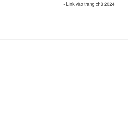
- Link vào trang chủ 2024