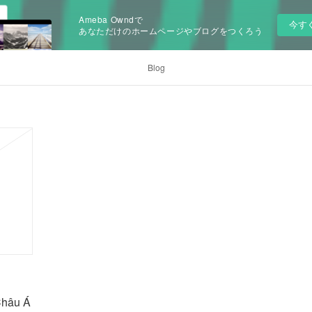
Ameba Owndで
今す
あなただけのホームページやブログをつくろう
Blog
Châu Á